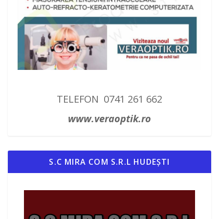
TELEFON 0741 261 662
www.veraoptik.ro
S.C MIRA COM S.R.L HUDEȘTI