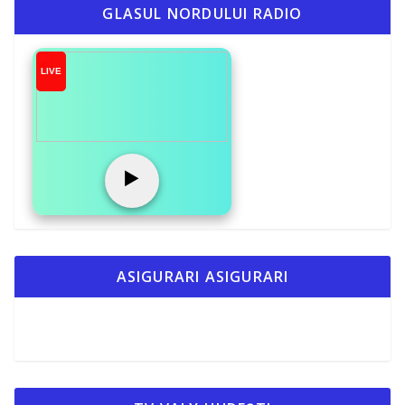
o
n
ă
GLASUL NORDULUI RADIO
k
k
LIVE
▶️
ASIGURARI ASIGURARI