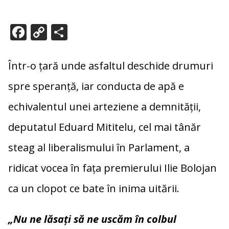
F
C
P
ac
o
ar
e
p
ta
Într-o țară unde asfaltul deschide drumuri
b
y
je
spre speranță, iar conducta de apă e
o
Li
az
echivalentul unei arteziene a demnității,
o
n
ă
k
k
deputatul Eduard Mititelu, cel mai tânăr
steag al liberalismului în Parlament, a
ridicat vocea în fața premierului Ilie Bolojan
ca un clopot ce bate în inima uitării.
„Nu ne lăsați să ne uscăm în colbul