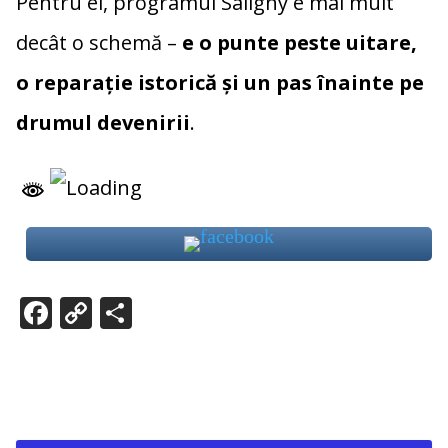
Pentru ei, programul Saligny e mai mult
decât o schemă –
e o punte peste uitare,
o reparație istorică și un pas înainte pe
drumul devenirii
.
F
C
P
ac
o
ar
e
p
ta
b
y
je
o
Li
az