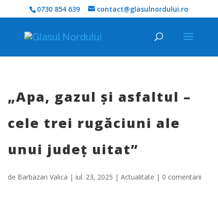
0730 854 639
contact@glasulnordului.ro
„Apa, gazul și asfaltul –
cele trei rugăciuni ale
unui județ uitat”
de
Barbazan Valica
|
iul. 23, 2025
|
Actualitate
|
0 comentarii