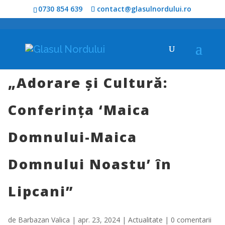
0730 854 639
contact@glasulnordului.ro
„Adorare și Cultură:
Conferința ‘Maica
Domnului-Maica
Domnului Noastu’ în
Lipcani”
de
Barbazan Valica
|
apr. 23, 2024
|
Actualitate
|
0 comentarii