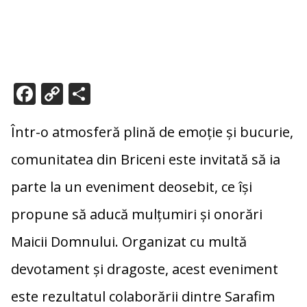
F
C
P
ac
o
ar
e
p
ta
Într-o atmosferă plină de emoție și bucurie,
b
y
je
comunitatea din Briceni este invitată să ia
o
Li
az
parte la un eveniment deosebit, ce își
o
n
ă
propune să aducă mulțumiri și onorări
k
k
Maicii Domnului. Organizat cu multă
devotament și dragoste, acest eveniment
este rezultatul colaborării dintre Sarafim