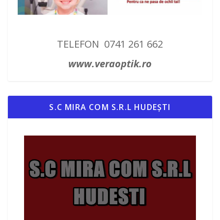
TELEFON 0741 261 662
www.veraoptik.ro
S.C MIRA COM S.R.L HUDEȘTI