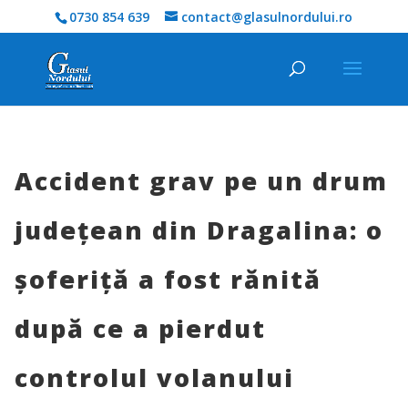
0730 854 639
contact@glasulnordului.ro
Accident grav pe un drum
județean din Dragalina: o
șoferiță a fost rănită
după ce a pierdut
controlul volanului