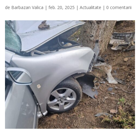
de
Barbazan Valica
|
feb. 20, 2025
|
Actualitate
|
0 comentarii