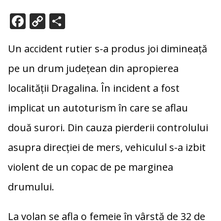
F
C
P
ac
o
ar
e
p
ta
Un accident rutier s-a produs joi dimineață
b
y
je
pe un drum județean din apropierea
o
Li
az
localității Dragalina. În incident a fost
o
n
ă
implicat un autoturism în care se aflau
k
k
două surori. Din cauza pierderii controlului
asupra direcției de mers, vehiculul s-a izbit
violent de un copac de pe marginea
drumului.
La volan se afla o femeie în vârstă de 32 de