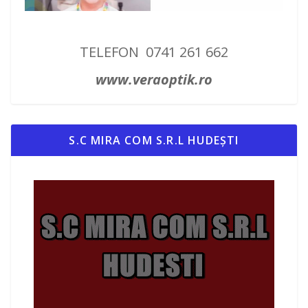
TELEFON 0741 261 662
www.veraoptik.ro
S.C MIRA COM S.R.L HUDEȘTI