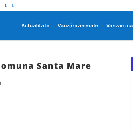
o
Actualitate
Vânzării animale
Vânzării c
 comuna Santa Mare
i