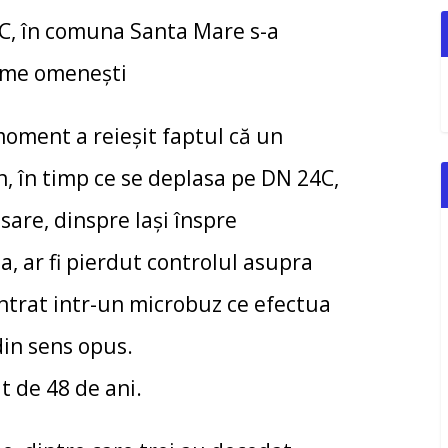
 C, în comuna Santa Mare s-a
time omenești
moment a reieșit faptul că un
, în timp ce se deplasa pe DN 24C,
are, dinspre Iași înspre
a, ar fi pierdut controlul asupra
întrat intr-un microbuz ce efectua
din sens opus.
t de 48 de ani.