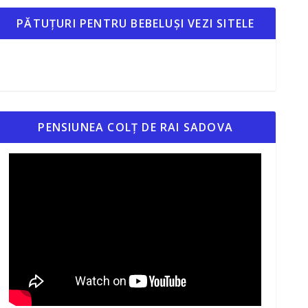
PĂTUȚURI PENTRU BEBELUȘI VEZI SITELE
PENSIUNEA COLȚ DE RAI SADOVA