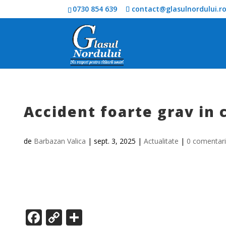
0730 854 639
contact@glasulnordului.r
Accident foarte grav in
de
Barbazan Valica
|
sept. 3, 2025
|
Actualitate
|
0 comentari
F
C
P