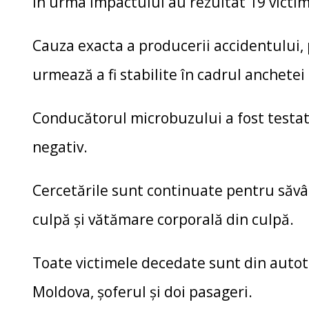
În urma impactului au rezultat 19 victim
Cauza exacta a producerii accidentului, 
urmează a fi stabilite în cadrul anchetei 
Conducătorul microbuzului a fost testat 
negativ.
Cercetările sunt continuate pentru săvâr
culpă și vătămare corporală din culpă.
Toate victimele decedate sunt din autot
Moldova, șoferul și doi pasageri.