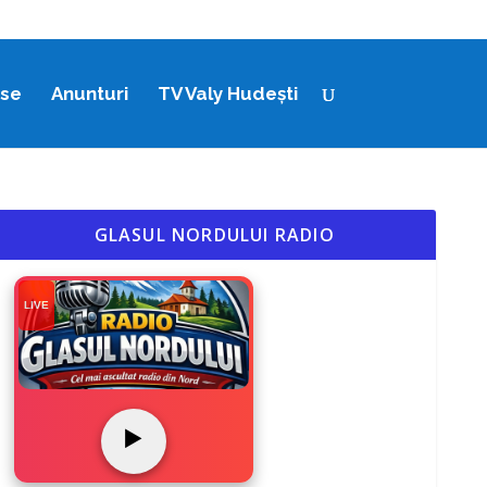
ase
Anunturi
TV Valy Hudești
GLASUL NORDULUI RADIO
LIVE
▶️