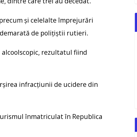
e, dintre care trei au decedat.
precum și celelalte împrejurări
demarată de polițiștii rutieri.
alcoolscopic, rezultatul fiind
șirea infracțiunii de ucidere din
urismul înmatriculat în Republica