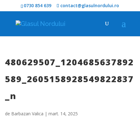
0730 854 639
contact@glasulnordului.ro
480629507_1204685637892
589_2605158928549822837
_n
de
Barbazan Valica
|
mart. 14, 2025