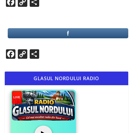
Facebook
Copy
Partajează
Link
Facebook
Copy
Partajează
Link
GLASUL NORDULUI RADIO
LIVE