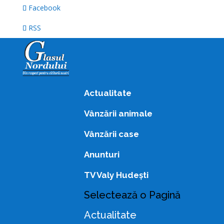
Facebook
RSS
Actualitate
Vânzării animale
Vânzării case
Anunturi
TV Valy Hudești
Selectează o Pagină
Actualitate