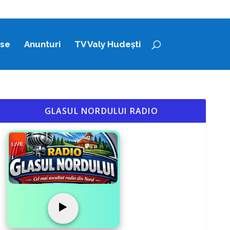
ase
Anunturi
TV Valy Hudești
GLASUL NORDULUI RADIO
LIVE
▶️