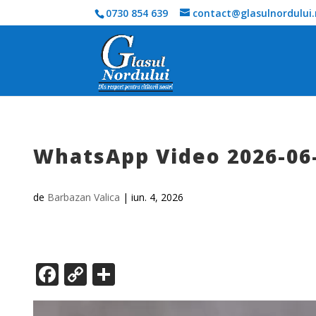
0730 854 639
contact@glasulnordului.
WhatsApp Video 2026-06-
de
Barbazan Valica
|
iun. 4, 2026
F
C
P
ac
o
ar
Player