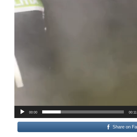
00:00
00:11
Share on F