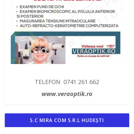
TELEFON 0741 261 662
www.veraoptik.ro
S.C MIRA COM S.R.L HUDEȘTI