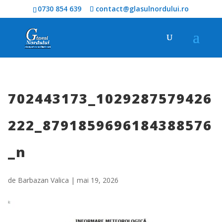
0730 854 639
contact@glasulnordului.ro
702443173_1029287579426
222_8791859696184388576
_n
de
Barbazan Valica
|
mai 19, 2026