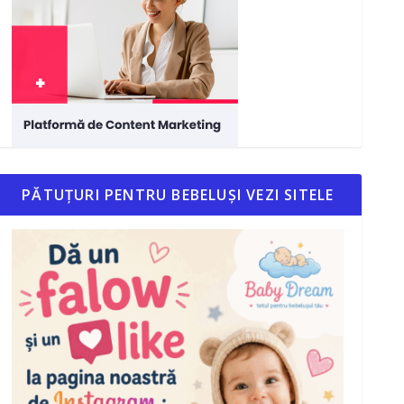
PĂTUȚURI PENTRU BEBELUȘI VEZI SITELE