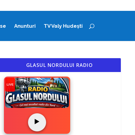
ase
Anunturi
TV Valy Hudești
GLASUL NORDULUI RADIO
LIVE
▶️