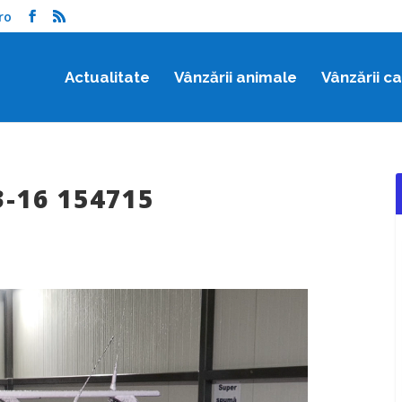
ro
Actualitate
Vânzării animale
Vânzării c
3-16 154715