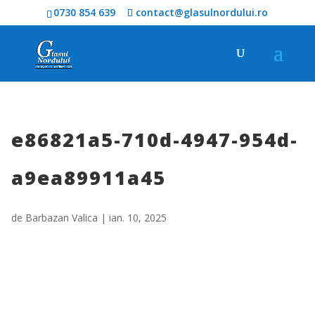
0730 854 639
contact@glasulnordului.ro
e86821a5-710d-4947-954d-
a9ea89911a45
de
Barbazan Valica
|
ian. 10, 2025