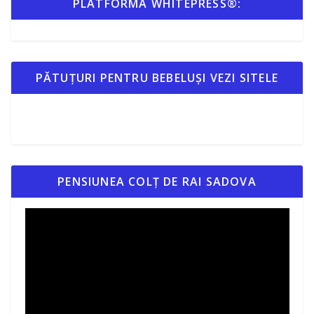
PLATFORMA WHITEPRESS®:
PĂTUȚURI PENTRU BEBELUȘI VEZI SITELE
PENSIUNEA COLȚ DE RAI SADOVA