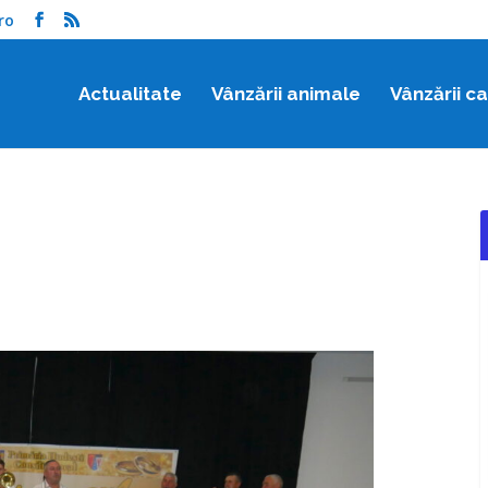
ro
Actualitate
Vânzării animale
Vânzării c