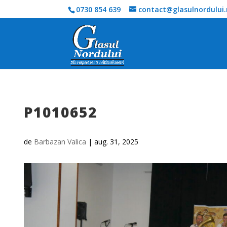
0730 854 639
contact@glasulnordului.
P1010652
de
Barbazan Valica
|
aug. 31, 2025