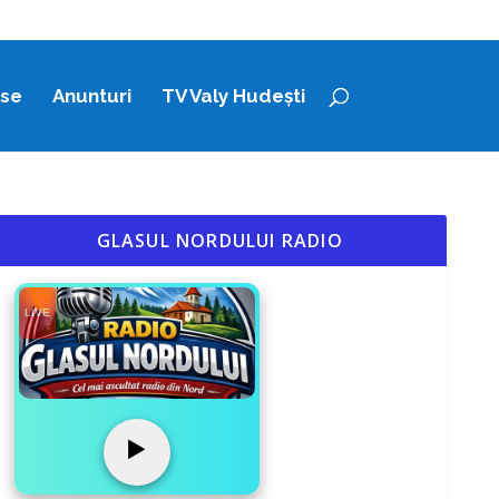
ase
Anunturi
TV Valy Hudești
GLASUL NORDULUI RADIO
LIVE
▶️