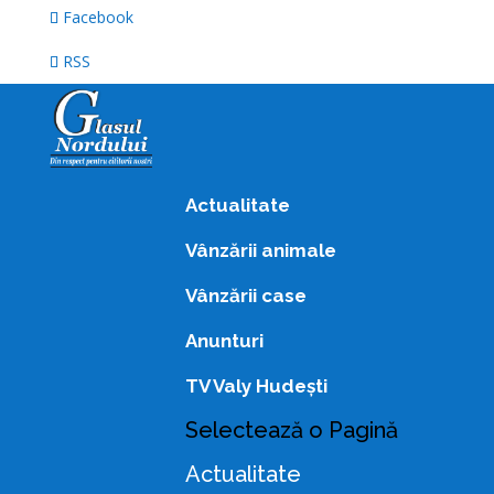
Facebook
RSS
Actualitate
Vânzării animale
Vânzării case
Anunturi
TV Valy Hudești
Selectează o Pagină
Actualitate