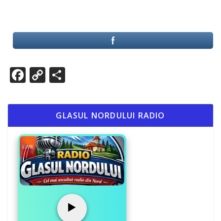
Link
Facebook
Copy
Partajează
Link
GLASUL NORDULUI RADIO
LIVE
▶️