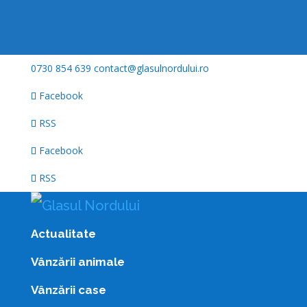
0730 854 639
contact@glasulnordului.ro
Facebook
RSS
Facebook
RSS
Actualitate
Vânzării animale
Vânzării case