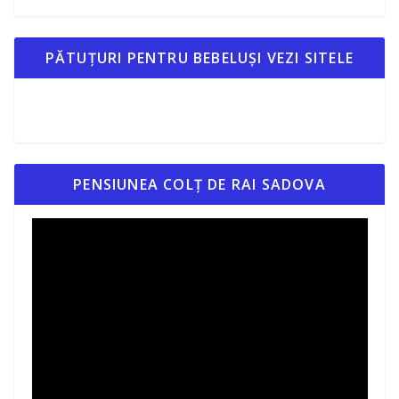
PĂTUȚURI PENTRU BEBELUȘI VEZI SITELE
PENSIUNEA COLȚ DE RAI SADOVA