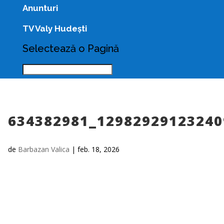
Anunturi
TV Valy Hudești
Selectează o Pagină
634382981_12982929123240
de
Barbazan Valica
|
feb. 18, 2026