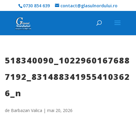
0730 854 639
contact@glasulnordului.ro
518340090_1022960167688
7192_831488341955410362
6_n
de
Barbazan Valica
|
mai 20, 2026