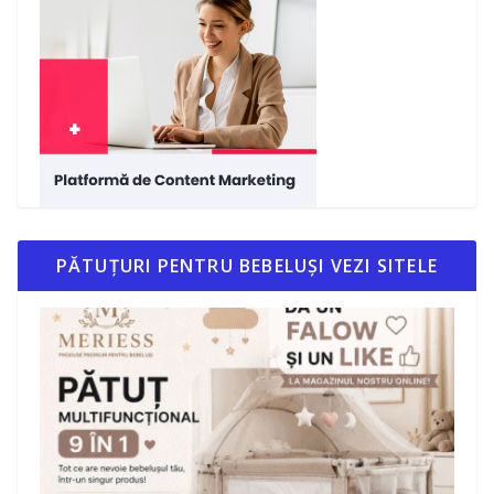
PĂTUȚURI PENTRU BEBELUȘI VEZI SITELE