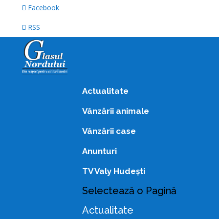
Facebook
RSS
Actualitate
Vânzării animale
Vânzării case
Anunturi
TV Valy Hudești
Selectează o Pagină
Actualitate