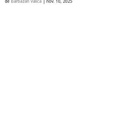
de
Barbazan Valica
|
nov. 10, 2025