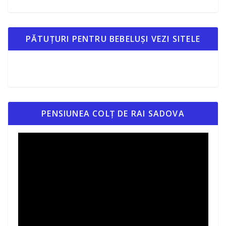
PĂTUȚURI PENTRU BEBELUȘI VEZI SITELE
PENSIUNEA COLȚ DE RAI SADOVA