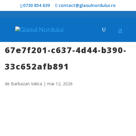
0730 854 639
contact@glasulnordului.ro
67e7f201-c637-4d44-b390-
33c652afb891
de
Barbazan Valica
|
mai 12, 2026