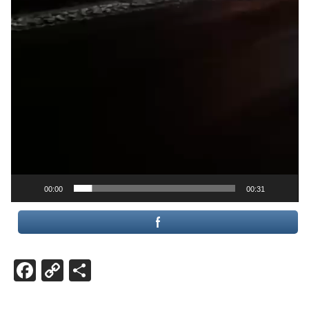
00:00
00:31
F
C
P
ac
o
ar