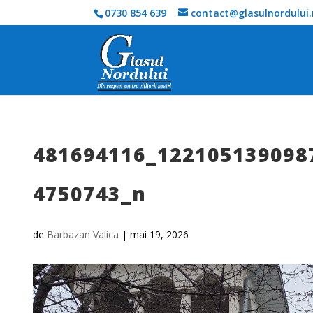
0730 854 639
contact@glasulnordului.
481694116_122105139098
4750743_n
de
Barbazan Valica
|
mai 19, 2026