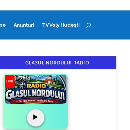
ase
Anunturi
TV Valy Hudești
GLASUL NORDULUI RADIO
LIVE
▶️