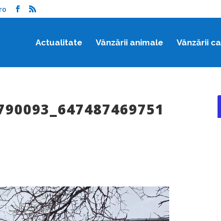
ro
Actualitate
Vânzării animale
Vânzării c
790093_647487469751