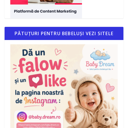
PĂTUȚURI PENTRU BEBELUȘI VEZI SITELE