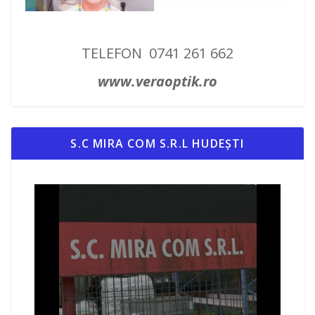
TELEFON 0741 261 662
www.veraoptik.ro
S.C MIRA COM S.R.L HUDEȘTI