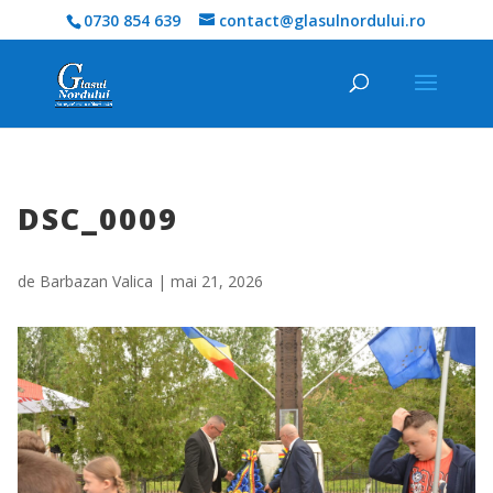
0730 854 639
contact@glasulnordului.ro
DSC_0009
de
Barbazan Valica
|
mai 21, 2026