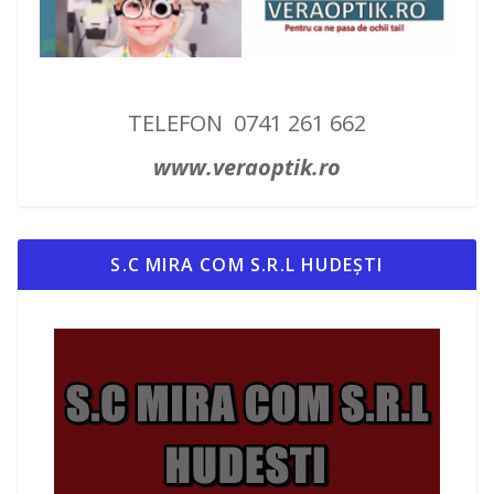
TELEFON 0741 261 662
www.veraoptik.ro
S.C MIRA COM S.R.L HUDEȘTI