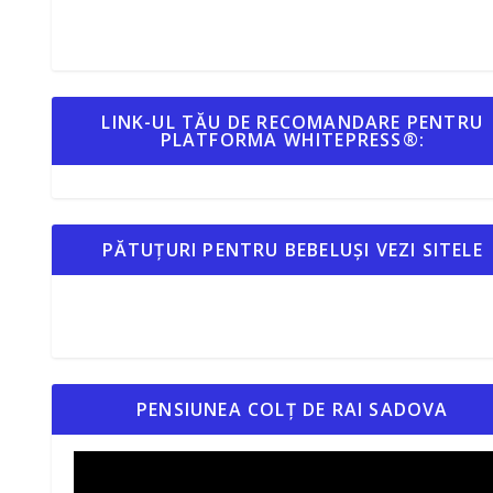
LINK-UL TĂU DE RECOMANDARE PENTRU
PLATFORMA WHITEPRESS®:
PĂTUȚURI PENTRU BEBELUȘI VEZI SITELE
PENSIUNEA COLȚ DE RAI SADOVA