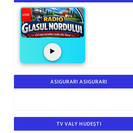
LIVE
▶️
ASIGURARI ASIGURARI
TV VALY HUDEȘTI