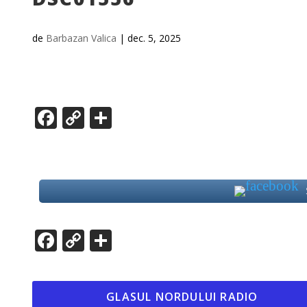
de
Barbazan Valica
|
dec. 5, 2025
Facebook
Copy
Partajează
Link
Facebook
Copy
Partajează
Link
GLASUL NORDULUI RADIO