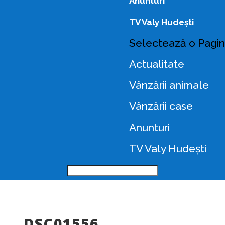
Anunturi
TV Valy Hudești
Selectează o Pagi
Actualitate
Vânzării animale
Vânzării case
Anunturi
TV Valy Hudești
DSC01556