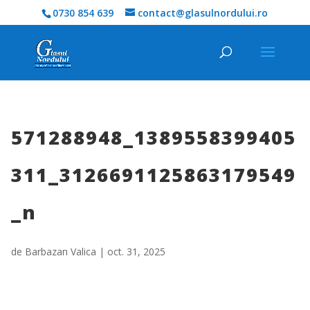
0730 854 639
contact@glasulnordului.ro
571288948_1389558399405
311_3126691125863179549
_n
de
Barbazan Valica
|
oct. 31, 2025