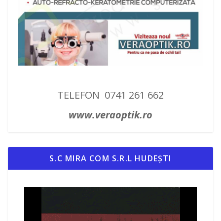
TELEFON 0741 261 662
www.veraoptik.ro
S.C MIRA COM S.R.L HUDEȘTI