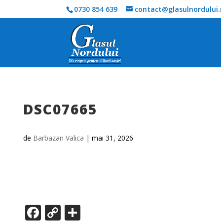
0730 854 639
contact@glasulnordului.
DSC07665
de
Barbazan Valica
|
mai 31, 2026
F
C
P