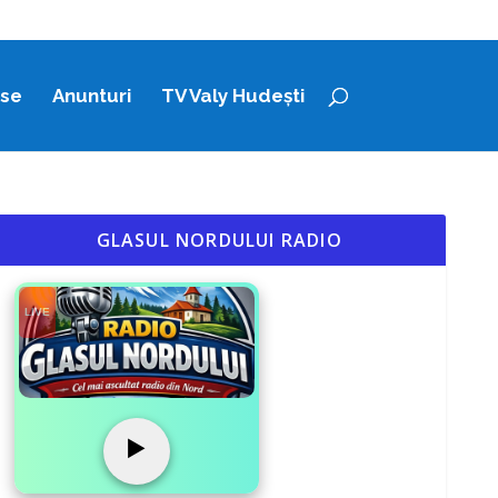
ase
Anunturi
TV Valy Hudești
GLASUL NORDULUI RADIO
LIVE
▶️