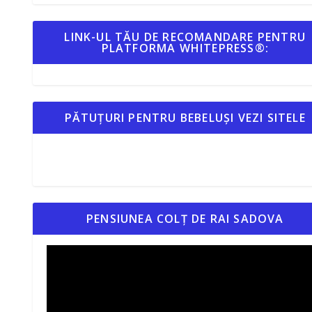
LINK-UL TĂU DE RECOMANDARE PENTRU
PLATFORMA WHITEPRESS®:
PĂTUȚURI PENTRU BEBELUȘI VEZI SITELE
PENSIUNEA COLȚ DE RAI SADOVA