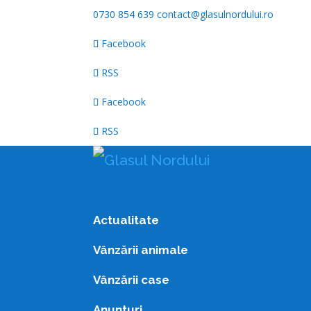
0730 854 639
contact@glasulnordului.ro
Facebook
RSS
Facebook
RSS
Actualitate
Vânzării animale
Vânzării case
Anunturi