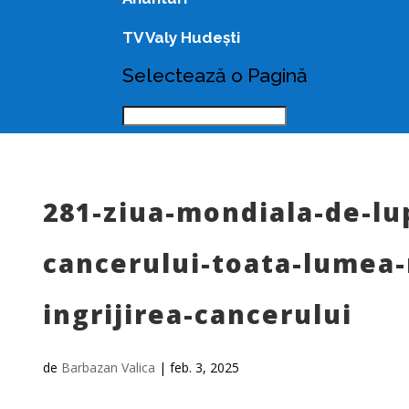
TV Valy Hudești
Selectează o Pagină
281-ziua-mondiala-de-lu
cancerului-toata-lumea-
ingrijirea-cancerului
de
Barbazan Valica
|
feb. 3, 2025