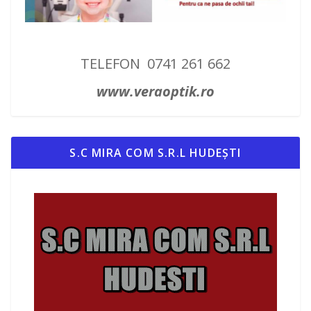
TELEFON 0741 261 662
www.veraoptik.ro
S.C MIRA COM S.R.L HUDEȘTI