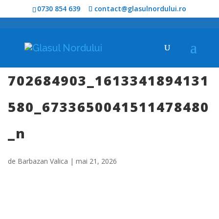
0730 854 639
contact@glasulnordului.ro
702684903_1613341894131
580_6733650041511478480
_n
de
Barbazan Valica
|
mai 21, 2026