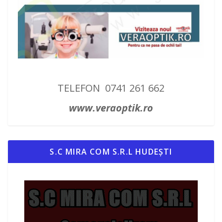
TELEFON 0741 261 662
www.veraoptik.ro
S.C MIRA COM S.R.L HUDEȘTI