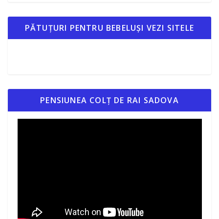
PĂTUȚURI PENTRU BEBELUȘI VEZI SITELE
PENSIUNEA COLȚ DE RAI SADOVA