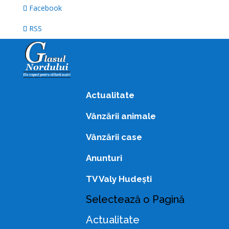
Facebook
RSS
Actualitate
Vânzării animale
Vânzării case
Anunturi
TV Valy Hudești
Selectează o Pagină
Actualitate