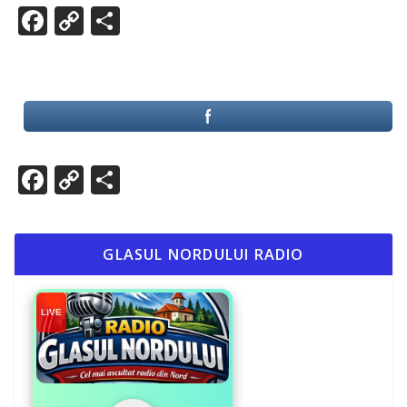
Facebook
Copy
Partajează
Link
Facebook
Copy
Partajează
Link
GLASUL NORDULUI RADIO
LIVE