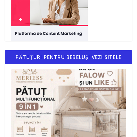
PĂTUȚURI PENTRU BEBELUȘI VEZI SITELE