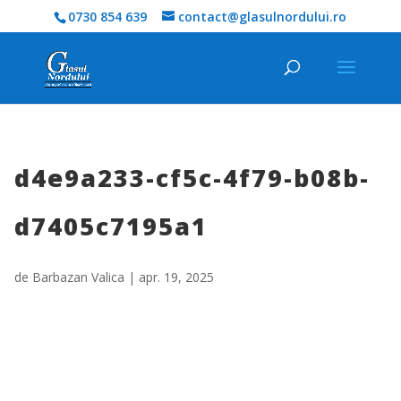
0730 854 639
contact@glasulnordului.ro
d4e9a233-cf5c-4f79-b08b-
d7405c7195a1
de
Barbazan Valica
|
apr. 19, 2025