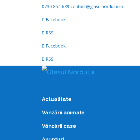
0730 854 639
contact@glasulnordului.ro
Facebook
RSS
Facebook
RSS
Actualitate
Vânzării animale
Vânzării case
Anunturi