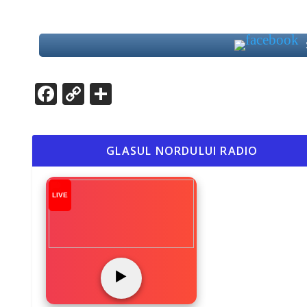
Facebook
Copy
Partajează
Link
GLASUL NORDULUI RADIO
LIVE
▶️