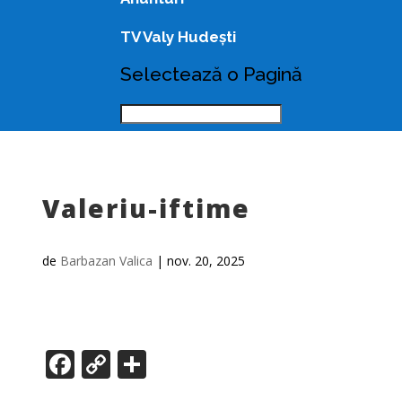
TV Valy Hudești
Selectează o Pagină
Valeriu-iftime
de
Barbazan Valica
|
nov. 20, 2025
Facebook
Copy
Partajează
Link