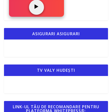
▶️
ASIGURARI ASIGURARI
TV VALY HUDEȘTI
LINK-UL TĂU DE RECOMANDARE PENTRU
PLATFORMA WHITEPRESS®: