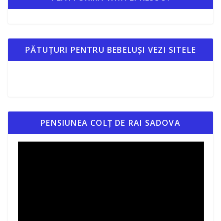
PĂTUȚURI PENTRU BEBELUȘI VEZI SITELE
PENSIUNEA COLȚ DE RAI SADOVA