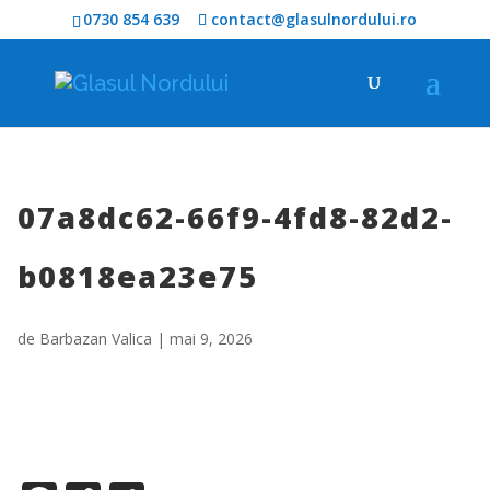
0730 854 639
contact@glasulnordului.ro
07a8dc62-66f9-4fd8-82d2-
b0818ea23e75
de
Barbazan Valica
|
mai 9, 2026