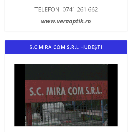
TELEFON 0741 261 662
www.veraoptik.ro
S.C MIRA COM S.R.L HUDEȘTI