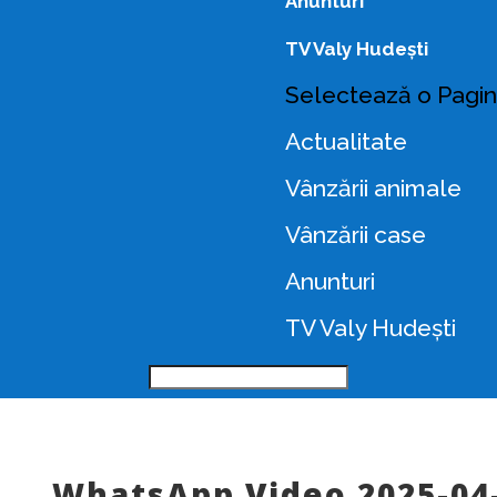
Anunturi
TV Valy Hudești
Selectează o Pagi
Actualitate
Vânzării animale
Vânzării case
Anunturi
TV Valy Hudești
WhatsApp Video 2025-04-