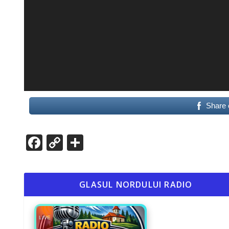
Share 
Facebook
Copy
Partajează
Link
GLASUL NORDULUI RADIO
LIVE