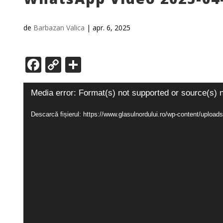
de
Barbazan Valica
|
apr. 6, 2025
Facebook
Copy
Partajează
Link
Player
Media error: Format(s) not supported or source(s) 
video
Descarcă fișierul: https://www.glasulnordului.ro/wp-content/upl