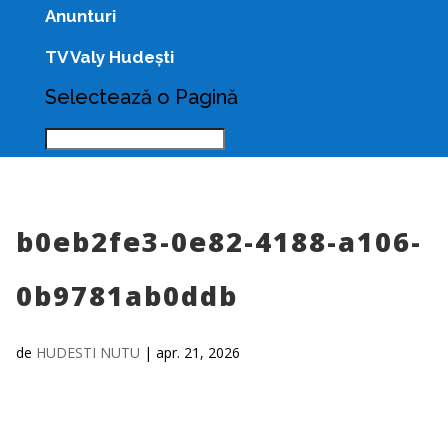
Anunturi
TV Valy Hudești
Selectează o Pagină
b0eb2fe3-0e82-4188-a106-
0b9781ab0ddb
de
HUDESTI NUTU
|
apr. 21, 2026