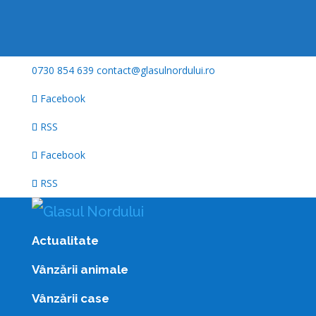
0730 854 639
contact@glasulnordului.ro
Facebook
RSS
Facebook
RSS
Actualitate
Vânzării animale
Vânzării case