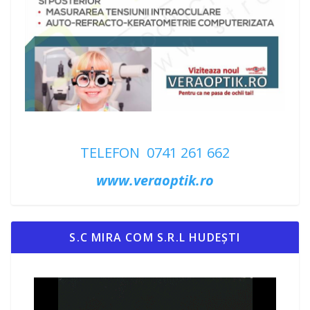
TELEFON 0741 261 662
www.veraoptik.ro
S.C MIRA COM S.R.L HUDEȘTI