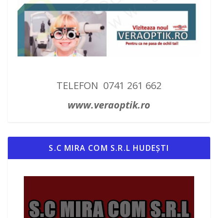
TELEFON 0741 261 662
www.veraoptik.ro
S.C MIRA COM S.R.L HUDEȘTI