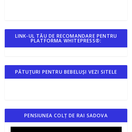
LINK-UL TĂU DE RECOMANDARE PENTRU
PLATFORMA WHITEPRESS®:
PĂTUȚURI PENTRU BEBELUȘI VEZI SITELE
PENSIUNEA COLȚ DE RAI SADOVA