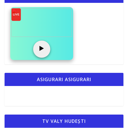
o
Li
az
o
n
ă
LIVE
k
k
▶️
ASIGURARI ASIGURARI
TV VALY HUDEȘTI