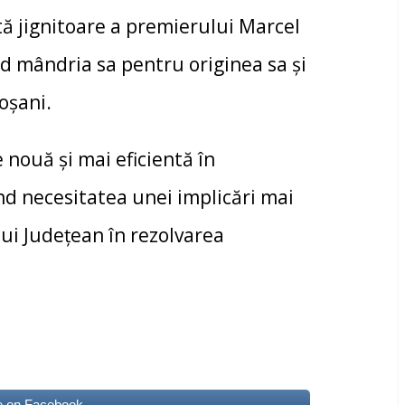
tă jignitoare a premierului Marcel
nd mândria sa pentru originea sa și
oșani.
nouă și mai eficientă în
nd necesitatea unei implicări mai
lui Județean în rezolvarea
e on Facebook