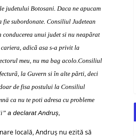
nele judetului Botosani. Daca ne apucam
sa fie subordonate. Consiliul Judetean
n conducerea unui judet si nu neapãrat
cariera, adicã asa s-a privit la
 sectorul meu, nu ma bag acolo.Consiliul
cturã, la Guvern si în alte pãrti, deci
 doar de fisa postului la Consiliul
mnä ca nu te poti adresa cu probleme
tii”
a declarat Andruș,
nare locală, Andruș nu ezită să