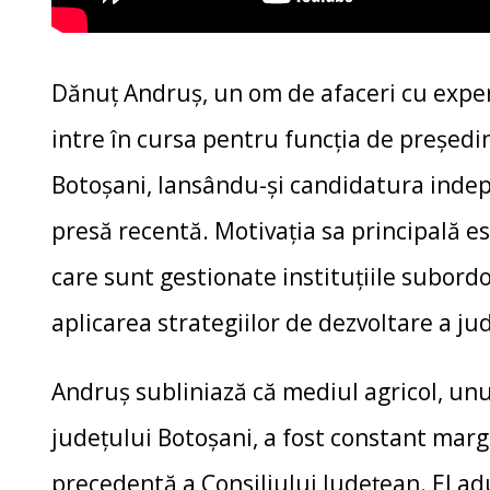
Dănuț Andruș, un om de afaceri cu experi
intre în cursa pentru funcția de președin
Botoșani, lansându-și candidatura indep
presă recentă. Motivația sa principală 
care sunt gestionate instituțiile subord
aplicarea strategiilor de dezvoltare a ju
Andruș subliniază că mediul agricol, unu
județului Botoșani, a fost constant mar
precedentă a Consiliului Județean. El ad