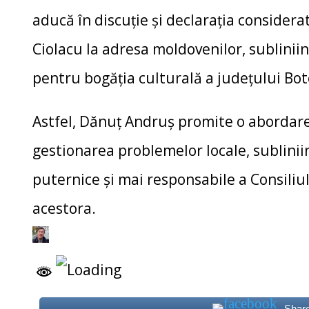
aducă în discuție și declarația considera
Ciolacu la adresa moldovenilor, sublinii
pentru bogăția culturală a județului Bot
Astfel, Dănuț Andruș promite o abordare 
gestionarea problemelor locale, sublinii
puternice și mai responsabile a Consiliu
acestora.
Shar