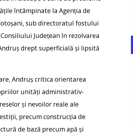
tățile întâmpinate la Agenția de
 Botoșani, sub directoratul fostului
Consiliului Județean în rezolvarea
ndruș drept superficială și lipsită
tare, Andruș critica orientarea
opriilor unități administrativ-
reselor și nevoilor reale ale
estiții, precum construcția de
ructură de bază precum apă și