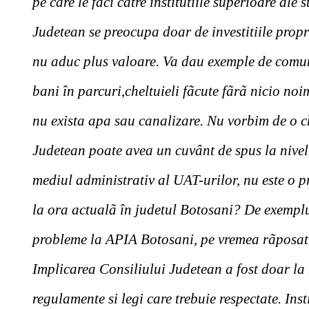
pe care le faci catre institutiile superioare ale
Judetean se preocupa doar de investitiile propri
nu aduc plus valoare. Va dau exemple de comun
bani în parcuri,cheltuieli fãcute fãrã nicio no
nu exista apa sau canalizare. Nu vorbim de o c
Judetean poate avea un cuvânt de spus la nivel
mediul administrativ al UAT-urilor, nu este o
la ora actualã în judetul Botosani? De exemplu,
probleme la APIA Botosani, pe vremea rãposatu
Implicarea Consiliului Judetean a fost doar la 
regulamente si legi care trebuie respectate. Inst