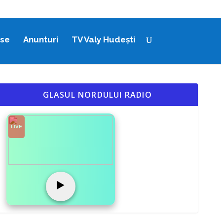
ase
Anunturi
TV Valy Hudești
GLASUL NORDULUI RADIO
LIVE
▶️