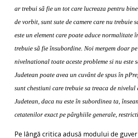
ar trebui sã fie un tot care lucreaza pentru bi
de vorbit, sunt sute de camere care nu trebuie 
este un element care poate aduce normalitate î
trebuie sã fie însubordine. Noi mergem doar pe 
nivelnational toate aceste probleme si nu este
Judetean poate avea un cuvânt de spus în pPrefe
sunt chestiuni care trebuie sa treaca de nivelul
Judetean, daca nu este în subordinea ta, însea
cetatenilor exact pe pârghiile generale, restric
Pe lângă critica adusă modului de guver