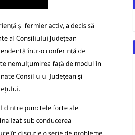
ență și fermier activ, a decis să
te al Consiliului Județean
endentă într-o conferință de
este nemulțumirea față de modul în
onate Consiliului Județean și
dețului.
l dintre punctele forte ale
ginalizat sub conducerea
uce în discuție o serie de probleme