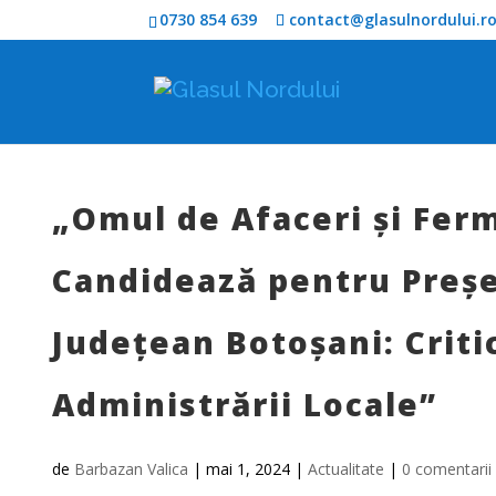
0730 854 639
contact@glasulnordului.r
„Omul de Afaceri și Fer
Candidează pentru Preșe
Județean Botoșani: Criti
Administrării Locale”
de
Barbazan Valica
|
mai 1, 2024
|
Actualitate
|
0 comentarii