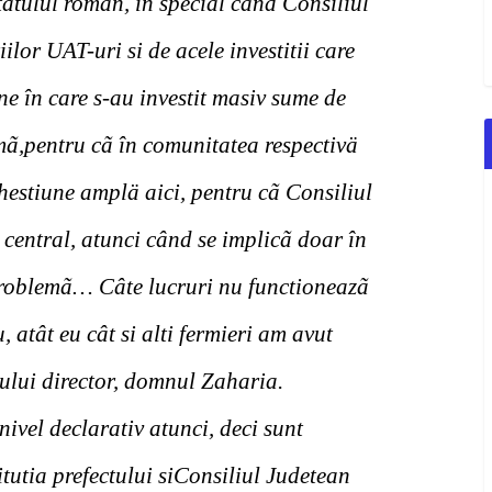
 statulul român, în special când Consiliul
ilor UAT-uri si de acele investitii care
e în care s-au investit masiv sume de
imã,pentru cã în comunitatea respectivä
hestiune amplä aici, pentru cã Consiliul
 central, atunci când se implicã doar în
 problemã… Câte lucruri nu functioneazã
 atât eu cât si alti fermieri am avut
lui director, domnul Zaharia.
nivel declarativ atunci, deci sunt
itutia prefectului siConsiliul Judetean