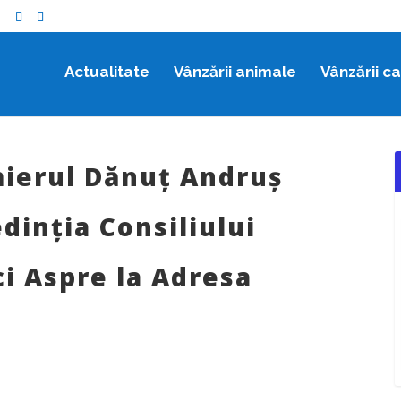
o
Actualitate
Vânzării animale
Vânzării c
mierul Dănuț Andruș
dinția Consiliului
ci Aspre la Adresa