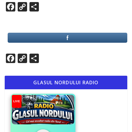
Facebook
Copy
Partajează
Link
Facebook
Copy
Partajează
Link
GLASUL NORDULUI RADIO
LIVE