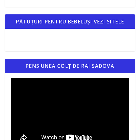
PĂTUȚURI PENTRU BEBELUȘI VEZI SITELE
PENSIUNEA COLȚ DE RAI SADOVA