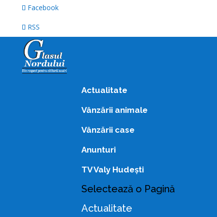
Facebook
RSS
Actualitate
Vânzării animale
Vânzării case
Anunturi
TV Valy Hudești
Selectează o Pagină
Actualitate