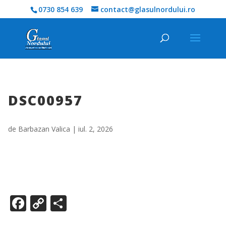
0730 854 639
contact@glasulnordului.ro
DSC00957
de
Barbazan Valica
|
iul. 2, 2026
F
C
P
ac
o
ar