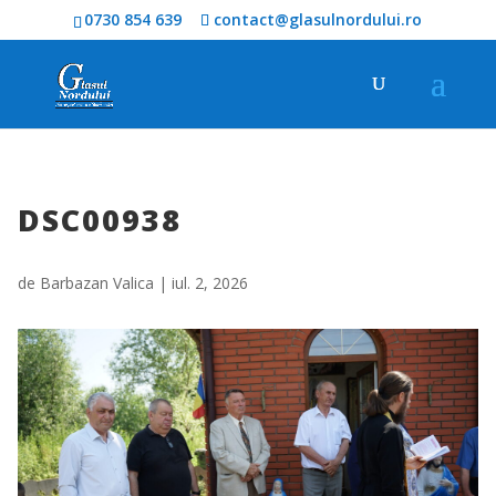
0730 854 639
contact@glasulnordului.ro
DSC00938
de
Barbazan Valica
|
iul. 2, 2026