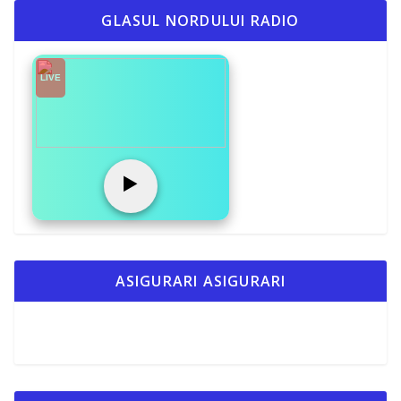
b
y
je
GLASUL NORDULUI RADIO
o
Li
az
o
n
ă
LIVE
k
k
▶️
ASIGURARI ASIGURARI