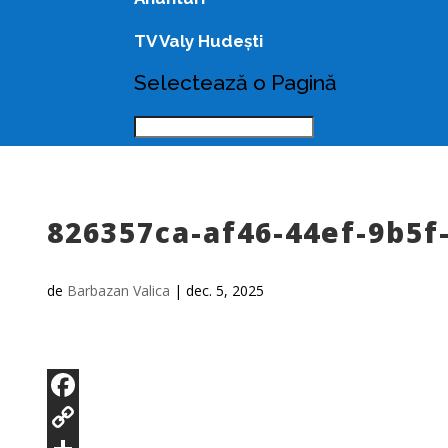
TV Valy Hudești
Selectează o Pagină
826357ca-af46-44ef-9b5f
de
Barbazan Valica
|
dec. 5, 2025
Facebook