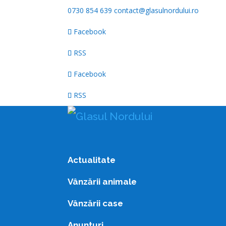
0730 854 639
contact@glasulnordului.ro
Facebook
RSS
Facebook
RSS
Actualitate
Vânzării animale
Vânzării case
Anunturi