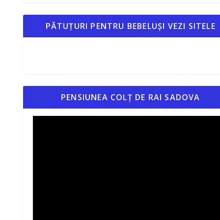
PĂTUȚURI PENTRU BEBELUȘI VEZI SITELE
PENSIUNEA COLȚ DE RAI SADOVA