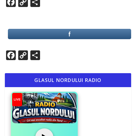
Facebook
Copy
Partajează
Link
Facebook
Copy
Partajează
Link
GLASUL NORDULUI RADIO
LIVE