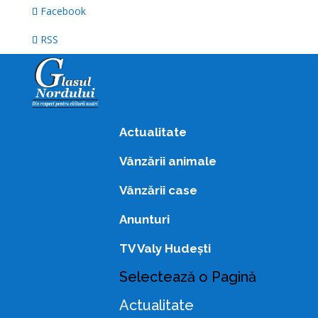
Facebook
RSS
Actualitate
Vânzării animale
Vânzării case
Anunturi
TV Valy Hudești
Selectează o Pagină
Actualitate