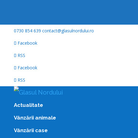
0730 854 639
contact@glasulnordului.ro
Facebook
RSS
Facebook
RSS
Actualitate
Vânzării animale
Vânzării case