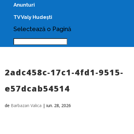
Anunturi
TV Valy Hudești
Selectează o Pagină
2adc458c-17c1-4fd1-9515-
e57dcab54514
de
Barbazan Valica
|
iun. 28, 2026