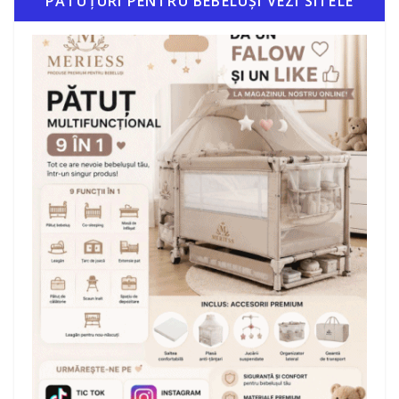
PĂTUȚURI PENTRU BEBELUȘI VEZI SITELE