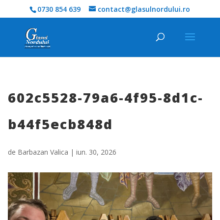
0730 854 639
contact@glasulnordului.ro
602c5528-79a6-4f95-8d1c-
b44f5ecb848d
de
Barbazan Valica
|
iun. 30, 2026