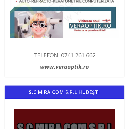
TELEFON 0741 261 662
www.veraoptik.ro
S.C MIRA COM S.R.L HUDEȘTI